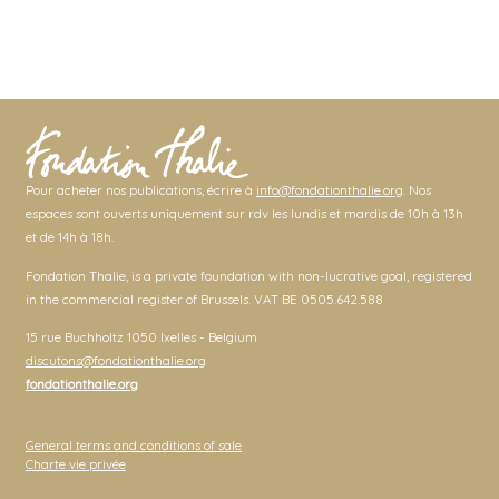
Pour acheter nos publications, écrire à
info@fondationthalie.org
. Nos
espaces sont ouverts uniquement sur rdv les lundis et mardis de 10h à 13h
et de 14h à 18h.
Fondation Thalie, is a private foundation with non-lucrative goal, registered
in the commercial register of Brussels. VAT BE 0505.642.588
15 rue Buchholtz 1050 Ixelles - Belgium
discutons@fondationthalie.org
fondationthalie.org
General terms and conditions of sale
Charte vie privée