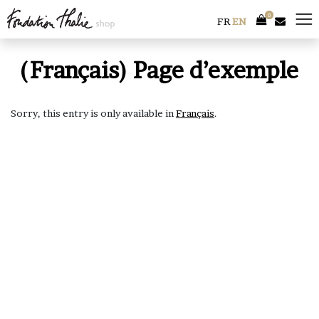
Skip
0
0
to
FR
EN
content
(Français) Page d’exemple
Sorry, this entry is only available in
Français
.